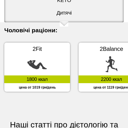
KETO
Дитячі
Чоловічі раціони:
2Fit
2Balance
1800 ккал
2200 ккал
цена от 1019 грн/день
цена от 1119 грн/ден
Наші статті про дієтологію та