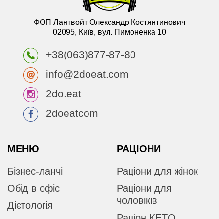
ФОП Лантвойт Олександр Костянтинович
02095, Київ, вул. Пимоненка 10
+38(063)877-87-80
info@2doeat.com
2do.eat
2doeatcom
МЕНЮ
РАЦІОНИ
Бізнес-ланчі
Раціони для жінок
Обід в офіс
Раціони для
чоловіків
Дієтологія
Раціон KETO