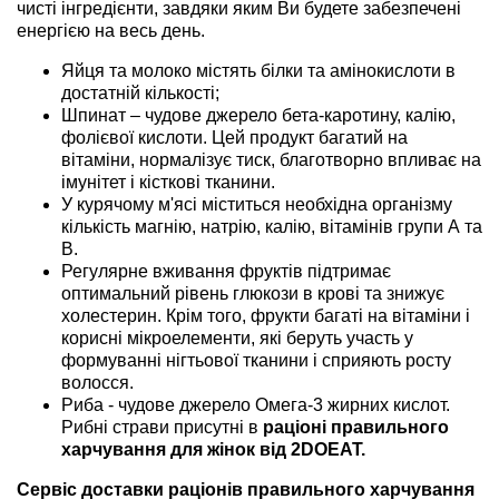
чисті інгредієнти, завдяки яким Ви будете забезпечені
енергією на весь день.
Яйця та молоко містять білки та амінокислоти в
достатній кількості;
Шпинат – чудове джерело бета-каротину, калію,
фолієвої кислоти. Цей продукт багатий на
вітаміни, нормалізує тиск, благотворно впливає на
імунітет і кісткові тканини.
У курячому м'ясі міститься необхідна організму
кількість магнію, натрію, калію, вітамінів групи А та
В.
Регулярне вживання фруктів підтримає
оптимальний рівень глюкози в крові та знижує
холестерин. Крім того, фрукти багаті на вітаміни і
корисні мікроелементи, які беруть участь у
формуванні нігтьової тканини і сприяють росту
волосся.
Риба - чудове джерело Омега-3 жирних кислот.
Рибні страви присутні в
раціоні правильного
харчування для жінок від 2DOEAT.
Сервіс доставки раціонів правильного харчування