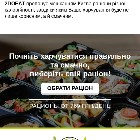
2DOEAT
пропонує мешканцям Києва раціони різної
калорійності, завдяки яким Ваше харчування буде не
лише корисним, а й смачним.
Почніть харчуватися правильно
та смачно,
виберіть свій раціон!
ОБРАТИ РАЦІОН
РАЦИОНЫ ОТ 769 ГРН/ДЕНЬ