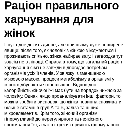
Раціон правильного
харчування для
жінок
Існує одне досить дивне, але при цьому дуже поширене
явище: після того, як чоловік з жінкою з'їжджаються і
проживають спільно, жінка набирає вагу. І загвоздка тут
зовсім не в лінощі. Справа в тому, що загальний раціон
харчування сім'ї не завжди відповідає потребам
організмів усіх її членів. У зв'язку із зменшеною
м'язовою масою, процеси метаболізму в організмі у
жінок відбуваються повільніше. Відповідно,
калорійність жіночої їжі має бути на порядок нижчою за
чоловічу. Однак, якщо проаналізувати інші фактори, то
можна зробити висновок, що жінка повинна споживати
більше вітамінів груп А та В, заліза та інших
мікроелементів. Крім того, жіночий організм
гіперчутливий до нерегулярного та неякісного
споживання їжі, а часті стреси сприяють формуванню