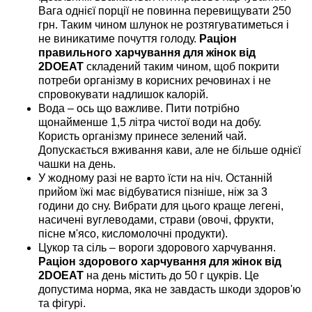
Вага однієї порції не повинна перевищувати 250
грн. Таким чином шлунок не розтягуватиметься і
не виникатиме почуття голоду.
Раціон
правильного харчування для жінок від
2DOEAT
складений таким чином, щоб покрити
потреби організму в корисних речовинах і не
спровокувати надлишок калорій.
Вода – ось що важливе. Пити потрібно
щонайменше 1,5 літра чистої води на добу.
Користь організму принесе зелений чай.
Допускається вживання кави, але не більше однієї
чашки на день.
У жодному разі не варто їсти на ніч. Останній
прийом їжі має відбуватися пізніше, ніж за 3
години до сну. Вибрати для цього краще легені,
насичені вуглеводами, страви (овочі, фрукти,
пісне м'ясо, кисломолочні продукти).
Цукор та сіль – вороги здорового харчування.
Раціон здорового харчування для жінок від
2DOEAT
на день містить до 50 г цукрів. Це
допустима норма, яка не завдасть шкоди здоров'ю
та фігурі.