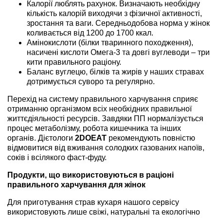
Калорії люблять рахунок. Визначають необхідну
кількість калорій виходячи з фізичної активності,
зростання та ваги. Середньодобова норма у жінок
коливається від 1200 до 1700 ккал.
Амінокислоти (білки тваринного походження),
насичені кислоти Омега-3 та довгі вуглеводи – три
кити правильного раціону.
Баланс вуглецю, білків та жирів у наших стравах
дотримується суворо та регулярно.
Перехід на систему правильного харчування сприяє
отриманню організмом всіх необхідних правильної
життєдіяльності ресурсів. Завдяки ПП нормалізується
процес метаболізму, робота кишечника та інших
органів. Дієтологи
2DOEAT
рекомендують повністю
відмовитися від вживання солодких газованих напоїв,
соків і всілякого фаст-фуду.
Продукти, що використовуються в раціоні
правильного харчування для жінок
Для приготування страв кухаря нашого сервісу
використовують лише свіжі, натуральні та екологічно