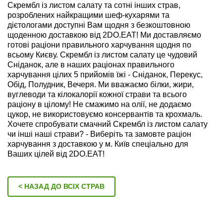
Скрембл із листом салату та сотні інших страв,
розроблених найкращими шеф-кухарями та
дієтологами доступні Вам щодня з безкоштовною
щоденною доставкою від 2DO.EAT! Ми доставляємо
готові раціони правильного харчування щодня по
всьому Києву. Скрембл із листом салату це чудовий
Сніданок, але в наших раціонах правильного
харчування цілих 5 прийомів їжі - Сніданок, Перекус,
Обід, Полудник, Вечеря. Ми вважаємо білки, жири,
вуглеводи та кілокалорії кожної страви та всього
раціону в цілому! Не смажимо на олії, не додаємо
цукор, не використовуємо консервантів та крохмаль.
Хочете спробувати смачний Скрембл із листом салату
чи інші наші страви? - Виберіть та замовте раціон
харчування з доставкою у м. Київ спеціально для
Ваших цілей від 2DO.EAT!
< НАЗАД ДО ВСІХ СТРАВ