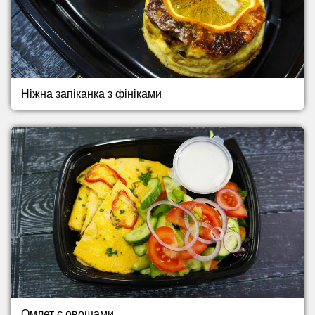
Ніжна запіканка з фініками
Омлет с овощами