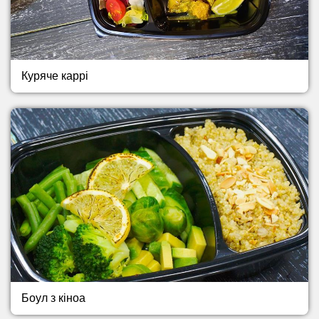
Куряче каррі
Боул з кіноа