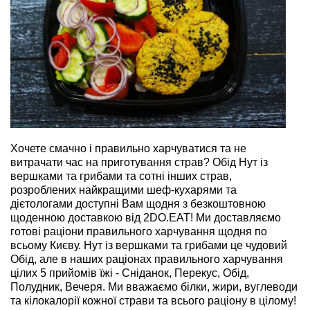
Хочете смачно і правильно харчуватися та не
витрачати час на приготування страв? Обід Нут із
вершками та грибами та сотні інших страв,
розроблених найкращими шеф-кухарями та
дієтологами доступні Вам щодня з безкоштовною
щоденною доставкою від 2DO.EAT! Ми доставляємо
готові раціони правильного харчування щодня по
всьому Києву. Нут із вершками та грибами це чудовий
Обід, але в наших раціонах правильного харчування
цілих 5 прийомів їжі - Сніданок, Перекус, Обід,
Полудник, Вечеря. Ми вважаємо білки, жири, вуглеводи
та кілокалорії кожної страви та всього раціону в цілому!