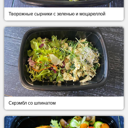
Творожные сырники с зеленью и моцареллой
Скрэмбл со шпинатом