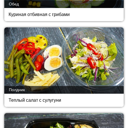
Обед
Куриная отбивная с грибами
Полдник
Теплый салат с сулугуни