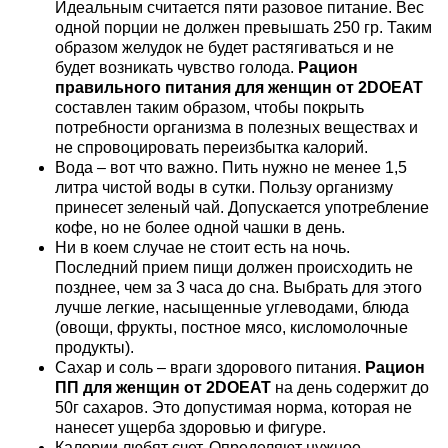
Идеальным считается пяти разовое питание. Вес
одной порции не должен превышать 250 гр. Таким
образом желудок не будет растягиваться и не
будет возникать чувство голода.
Рацион
правильного питания для женщин от 2DOEAT
составлен таким образом, чтобы покрыть
потребности организма в полезных веществах и
не спровоцировать переизбытка калорий.
Вода – вот что важно. Пить нужно не менее 1,5
литра чистой воды в сутки. Пользу организму
принесет зеленый чай. Допускается употребление
кофе, но не более одной чашки в день.
Ни в коем случае не стоит есть на ночь.
Последний прием пищи должен происходить не
позднее, чем за 3 часа до сна. Выбрать для этого
лучше легкие, насыщенные углеводами, блюда
(овощи, фрукты, постное мясо, кисломолочные
продукты).
Сахар и соль – враги здорового питания.
Рацион
ПП для женщин от 2DOEAT
на день содержит до
50г сахаров. Это допустимая норма, которая не
нанесет ущерба здоровью и фигуре.
Калории любят счет. Определяют нужное