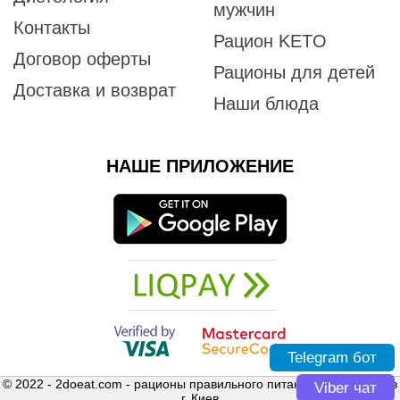
мужчин
Контакты
Рацион KETO
Договор оферты
Рационы для детей
Доставка и возврат
Наши блюда
НАШЕ ПРИЛОЖЕНИЕ
Telegram бот
© 2022 - 2doeat.com - рационы правильного питания с доставкой в
Viber чат
г. Киев