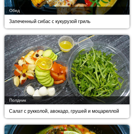
Обед
Запеченный сибас с кукурузой гриль
Полдник
Салат с рукколой, авокадо, грушей и моцареллой