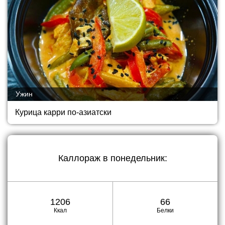
Ужин
Курица карри по-азиатски
Каллораж в
понедельник
:
1206
66
Ккал
Белки