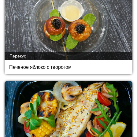
Перекус
Печеное яблоко с творогом