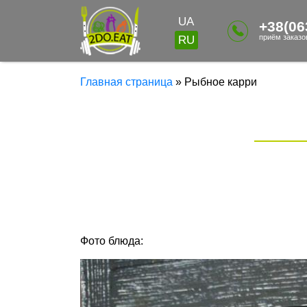
UA
+38(06
приём заказов
RU
Главная страница
»
Рыбное карри
Фото блюда: