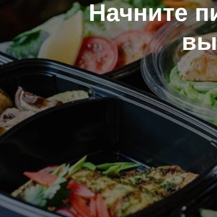
Начните п
вы