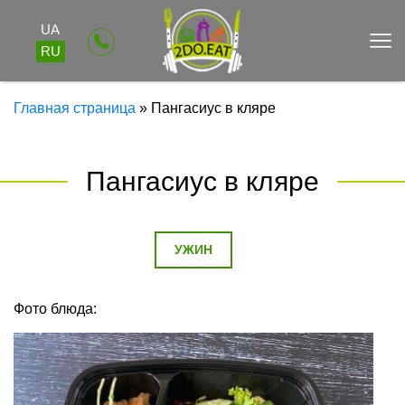
UA
RU
Главная страница
»
Пангасиус в кляре
Пангасиус в кляре
УЖИН
Фото блюда: