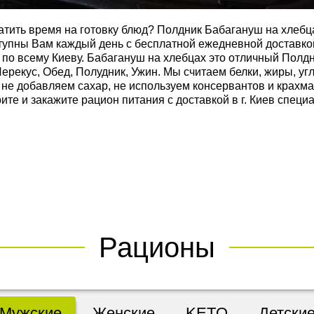
ратить время на готовку блюд? Полдник Бабагануш на хлебц
упны Вам каждый день с бесплатной ежедневной доставко
по всему Киеву. Бабагануш на хлебцах это отличный Полдн
ерекус, Обед, Полудник, Ужин. Мы считаем белки, жиры, уг
, не добавляем сахар, не используем консервантов и крахм
ите и закажите рацион питания с доставкой в г. Киев спец
Рационы
Мужские
Женские
KETO
Детски