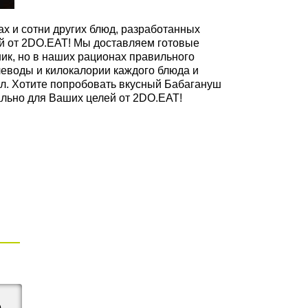
ах и сотни других блюд, разработанных
й от 2DO.EAT! Мы доставляем готовые
ик, но в наших рационах правильного
леводы и килокалории каждого блюда и
ал. Хотите попробовать вкусный Бабагануш
иально для Ваших целей от 2DO.EAT!
е