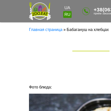
UA
+38(06
приём заказов
RU
Главная страница
»
Бабагануш на хлебцах
Фото блюда: