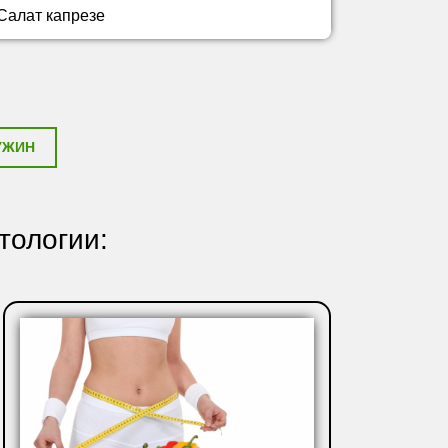
Салат капрезе
УЖИН
тологии: