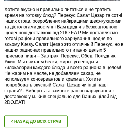
Хотите вкусно и правильно питаться и не тратить
время на готовку блюд? Перекус Салат Цезар та сотні
інших страв, розроблених найкращими шеф-кухарями
та дієтологами доступні Вам щодня з безкоштовною
щоденною доставкою від 2DO.EAT! Ми доставляємо
готові раціони правильного харчування щодня по
всьому Києву. Салат Цезар это отличный Перекус, но в
наших рационах правильного питания целых 5
приемов пищи – Завтрак, Перекус, Обед, Полудник,
Ужин. Мы считаем белки, жиры, углеводы и
килокалории каждого блюда и всего рациона в целом!
Не жарим на масле, не добавляем сахар, не
используем консервантов и крахмал. Хотите
попробовать вкусный Салат Цезар чи інші наші
страви? - Виберіть та замовте раціон харчування з
доставкою у м. Київ спеціально для Ваших цілей від
2DO.EAT!
< НАЗАД ДО ВСІХ СТРАВ