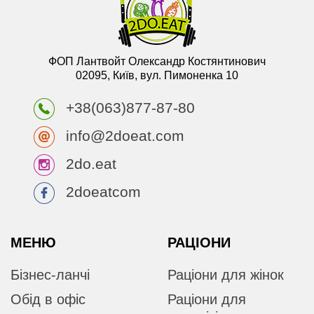
ФОП Лантвойт Олександр Костянтинович
02095, Київ, вул. Пимоненка 10
+38(063)877-87-80
info@2doeat.com
2do.eat
2doeatcom
МЕНЮ
РАЦІОНИ
Бізнес-ланчі
Раціони для жінок
Обід в офіс
Раціони для