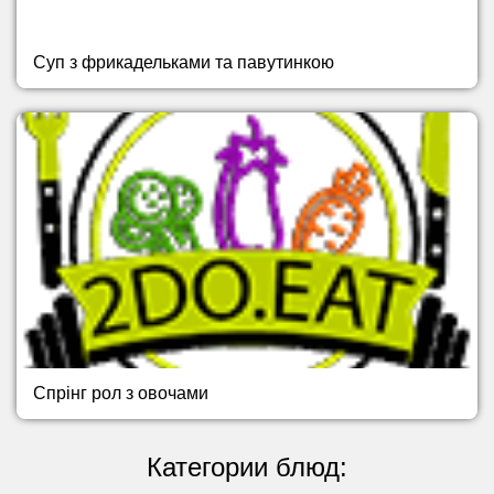
Суп з фрикадельками та павутинкою
Спрінг рол з овочами
Категории блюд: