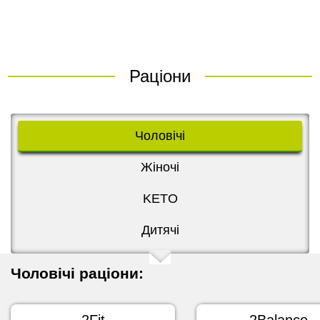
Раціони
Чоловічі
Жіночі
KETO
Дитячі
Чоловічі раціони:
2Fit
2Balance