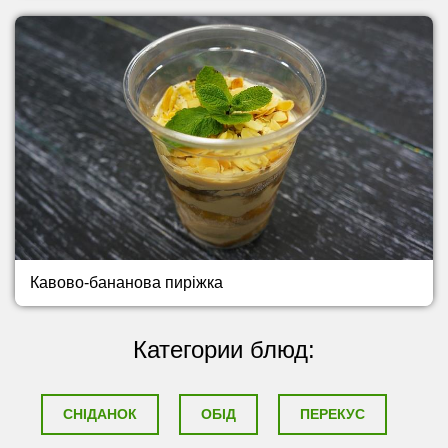
Кавово-бананова пиріжка
Категории блюд:
СНІДАНОК
ОБІД
ПЕРЕКУС