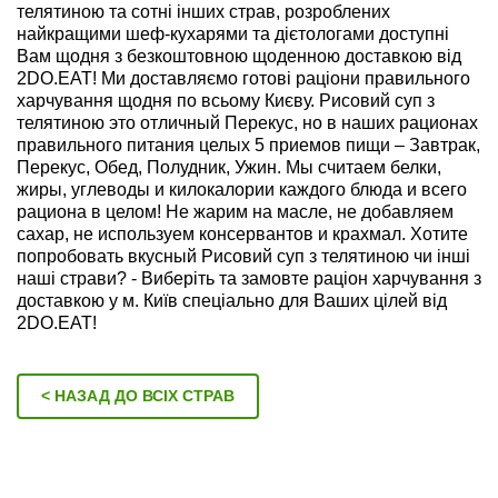
телятиною та сотні інших страв, розроблених
найкращими шеф-кухарями та дієтологами доступні
Вам щодня з безкоштовною щоденною доставкою від
2DO.EAT! Ми доставляємо готові раціони правильного
харчування щодня по всьому Києву. Рисовий суп з
телятиною это отличный Перекус, но в наших рационах
правильного питания целых 5 приемов пищи – Завтрак,
Перекус, Обед, Полудник, Ужин. Мы считаем белки,
жиры, углеводы и килокалории каждого блюда и всего
рациона в целом! Не жарим на масле, не добавляем
сахар, не используем консервантов и крахмал. Хотите
попробовать вкусный Рисовий суп з телятиною чи інші
наші страви? - Виберіть та замовте раціон харчування з
доставкою у м. Київ спеціально для Ваших цілей від
2DO.EAT!
< НАЗАД ДО ВСІХ СТРАВ