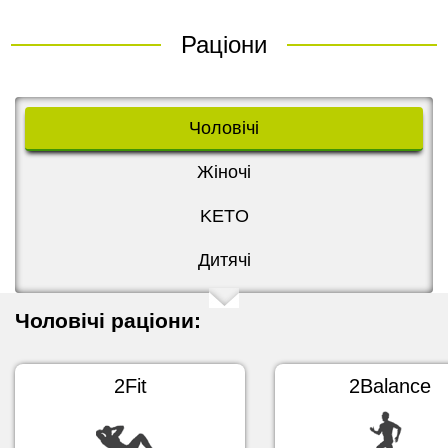
Раціони
Чоловічі
Жіночі
KETO
Дитячі
Чоловічі раціони:
2Fit
2Balance