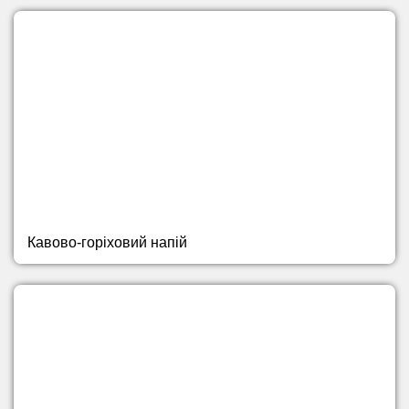
Кавово-горіховий напій