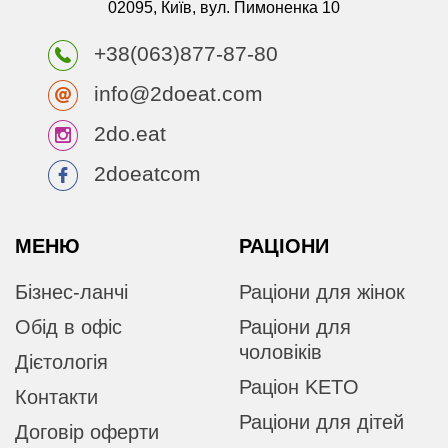
02095, Київ, вул. Пимоненка 10
+38(063)877-87-80
info@2doeat.com
2do.eat
2doeatcom
МЕНЮ
РАЦІОНИ
Бізнес-ланчі
Раціони для жінок
Обід в офіс
Раціони для
чоловіків
Дієтологія
Раціон KETO
Контакти
Раціони для дітей
Договір оферти