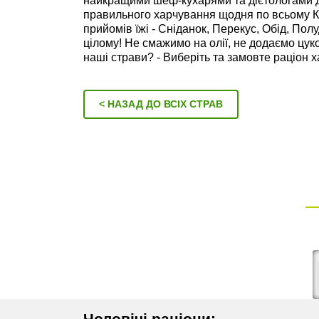
найкращими шеф-кухарями та дієтологами д
правильного харчування щодня по всьому Ки
прийомів їжі - Сніданок, Перекус, Обід, Пол
цілому! Не смажимо на олії, не додаємо цу
наші страви? - Виберіть та замовте раціон 
< НАЗАД ДО ВСІХ СТРАВ
Чоловічі раціони: