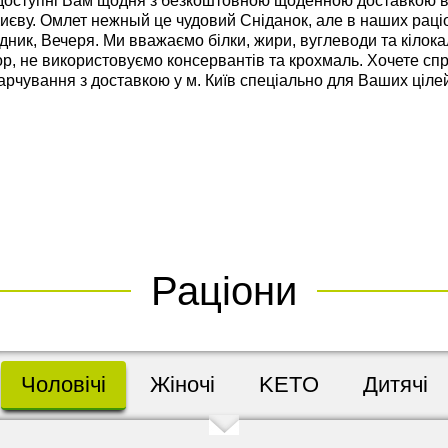
оступні Вам щодня з безкоштовною щоденною доставкою ві
єву. Омлет нежный це чудовий Сніданок, але в наших раці
удник, Вечеря. Ми вважаємо білки, жири, вуглеводи та кілока
кор, не використовуємо консервантів та крохмаль. Хочете с
харчування з доставкою у м. Київ спеціально для Ваших ціле
Раціони
Чоловічі
Жіночі
KETO
Дитячі