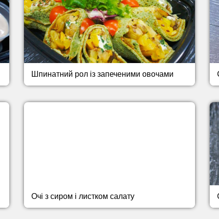
Шпинатний рол із запеченими овочами
Очі з сиром і листком салату