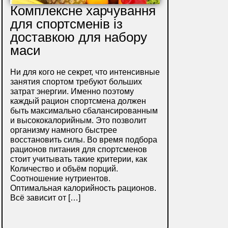
Комплексне харчування
для спортсменів із
доставкою для набору
маси
Ни для кого не секрет, что интенсивные
занятия спортом требуют больших
затрат энергии. Именно поэтому
каждый рацион спортсмена должен
быть максимально сбалансированным
и высококалорийным. Это позволит
организму намного быстрее
восстановить силы. Во время подбора
рационов питания для спортсменов
стоит учитывать такие критерии, как
Количество и объём порций.
Соотношение нутриентов.
Оптимальная калорийность рационов.
Всё зависит от […]