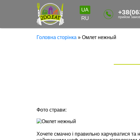
UA
+38(06
прийом замов
RU
Головна сторінка
»
Омлет нежный
Фото страви:
Хочете смачно і правильно харчуватися та 