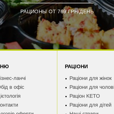
РАЦИОНЫ ОТ 769 ГРН/ДЕНЬ
ЕНЮ
РАЦІОНИ
ізнес-ланчі
Раціони для жінок
бід в офіс
Раціони для чолові
ієтологія
Раціон KETO
онтакти
Раціони для дітей
оговір оферти
Наші страви