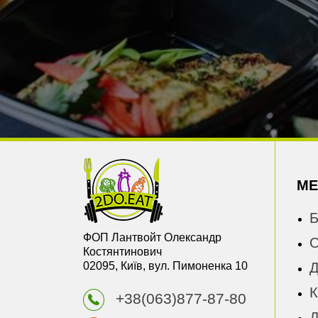
М
Б
ФОП Лантвойт Олександр
О
Костянтинович
02095, Київ, вул. Пимоненка 10
Д
К
+38(063)877-87-80
Д