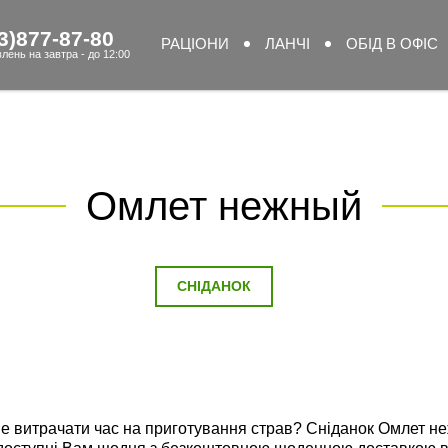
3)877-87-80
РАЦІОНИ
ЛАНЧІ
ОБІД В ОФІС
лень на завтра - до 12:00
Омлет нежный
СНІДАНОК
не витрачати час на приготування страв? Сніданок Омлет не