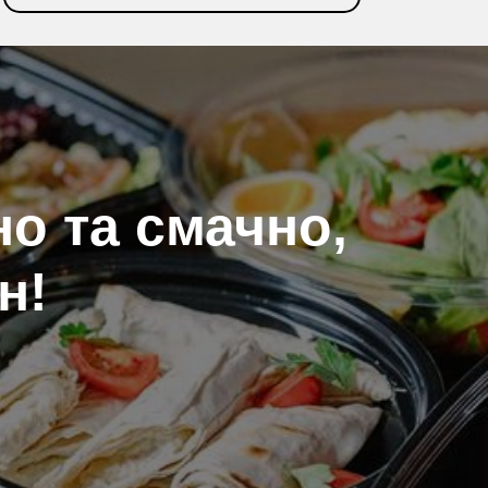
ДЕТАЛЬНІШЕ
о та смачно,
н!