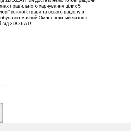
д 2DO.EAT! Ми доставляємо готові раціони
онах правильного харчування цілих 5
лорії кожної страви та всього раціону в
пробувати смачний Омлет нежный чи інші
й від 2DO.EAT!