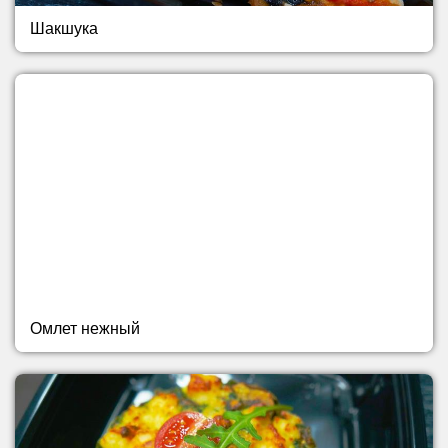
Шакшука
Омлет нежный