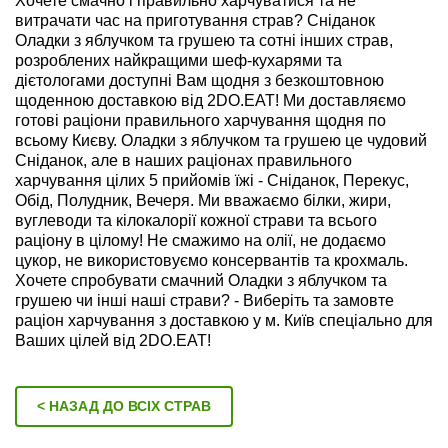
Хочете смачно і правильно харчуватися та не
витрачати час на приготування страв? Сніданок
Оладки з яблучком та грушею та сотні інших страв,
розроблених найкращими шеф-кухарями та
дієтологами доступні Вам щодня з безкоштовною
щоденною доставкою від 2DO.EAT! Ми доставляємо
готові раціони правильного харчування щодня по
всьому Києву. Оладки з яблучком та грушею це чудовий
Сніданок, але в наших раціонах правильного
харчування цілих 5 прийомів їжі - Сніданок, Перекус,
Обід, Полудник, Вечеря. Ми вважаємо білки, жири,
вуглеводи та кілокалорії кожної страви та всього
раціону в цілому! Не смажимо на олії, не додаємо
цукор, не використовуємо консервантів та крохмаль.
Хочете спробувати смачний Оладки з яблучком та
грушею чи інші наші страви? - Виберіть та замовте
раціон харчування з доставкою у м. Київ спеціально для
Ваших цілей від 2DO.EAT!
< НАЗАД ДО ВСІХ СТРАВ