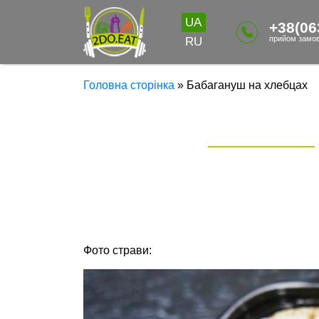
UA
+38(06
прийом замов
RU
Головна сторінка
»
Бабагануш на хлебцах
Фото страви: