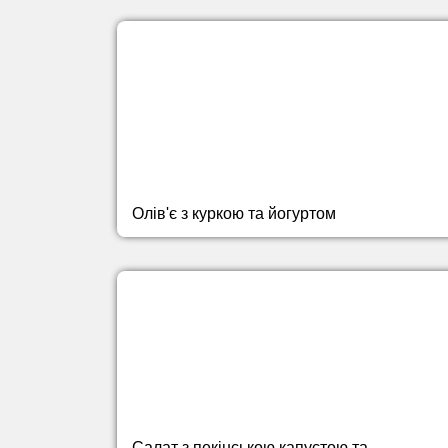
Олів'є з куркою та йогуртом
Салат з пекінською капустою та