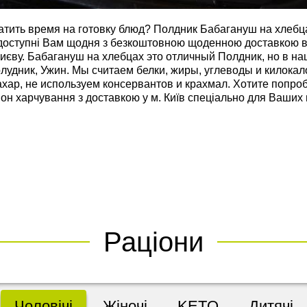
ратить время на готовку блюд? Полдник Бабагануш на хлебца
оступні Вам щодня з безкоштовною щоденною доставкою ві
иєву. Бабагануш на хлебцах это отличный Полдник, но в н
лудник, Ужин. Мы считаем белки, жиры, углеводы и килокал
ахар, не используем консервантов и крахмал. Хотите попро
ціон харчування з доставкою у м. Київ спеціально для Ваших
Раціони
Чоловічі
Жіночі
KETO
Дитячі