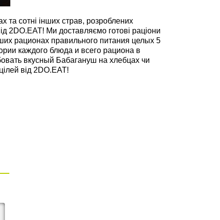
х та сотні інших страв, розроблених
д 2DO.EAT! Ми доставляємо готові раціони
аших рационах правильного питания целых 5
ории каждого блюда и всего рациона в
бовать вкусный Бабагануш на хлебцах чи
 цілей від 2DO.EAT!