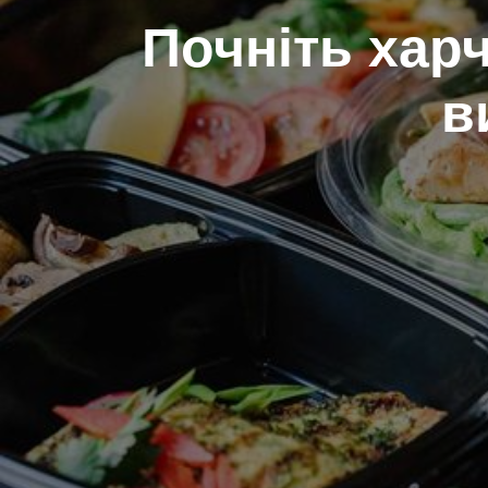
Почніть хар
в