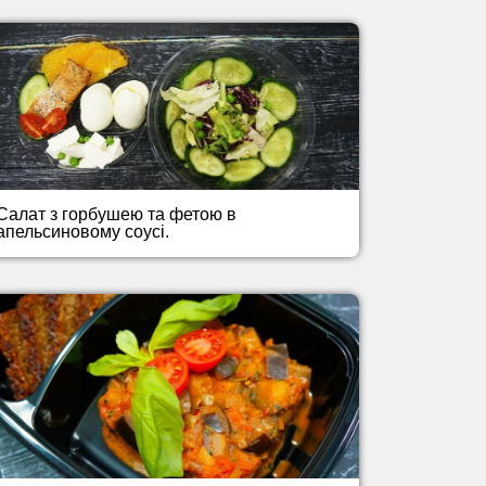
Салат з горбушею та фетою в
апельсиновому соусі.