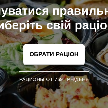
чуватися правильн
иберіть свій раціо
ОБРАТИ РАЦІОН
РАЦИОНЫ ОТ 769 ГРН/ДЕНЬ