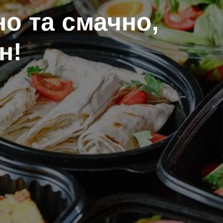
о та смачно,
н!