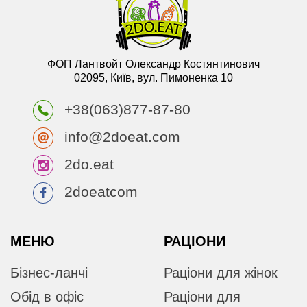
ФОП Лантвойт Олександр Костянтинович
02095, Київ, вул. Пимоненка 10
+38(063)877-87-80
info@2doeat.com
2do.eat
2doeatcom
МЕНЮ
РАЦІОНИ
Бізнес-ланчі
Раціони для жінок
Обід в офіс
Раціони для