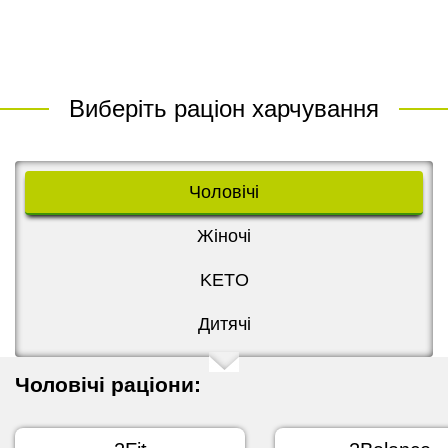
Виберіть раціон харчування
Чоловічі
Жіночі
KETO
Дитячі
Чоловічі раціони: