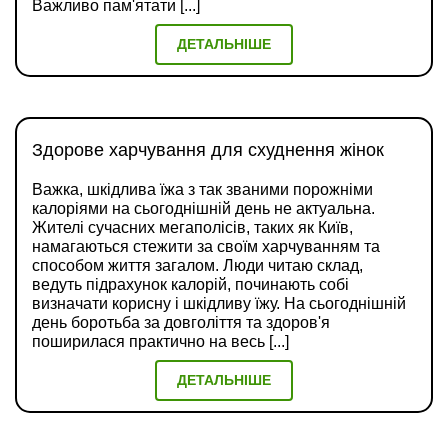
Важливо пам'ятати [...]
ДЕТАЛЬНІШЕ
Здорове харчування для схуднення жінок
Важка, шкідлива їжа з так званими порожніми
калоріями на сьогоднішній день не актуальна.
Жителі сучасних мегаполісів, таких як Київ,
намагаються стежити за своїм харчуванням та
способом життя загалом. Люди читаю склад,
ведуть підрахунок калорій, починають собі
визначати корисну і шкідливу їжу. На сьогоднішній
день боротьба за довголіття та здоров'я
поширилася практично на весь [...]
ДЕТАЛЬНІШЕ