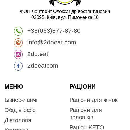
ФОП Лантвойт Олександр Костянтинович
02095, Київ, вул. Пимоненка 10
+38(063)877-87-80
info@2doeat.com
2do.eat
2doeatcom
МЕНЮ
РАЦІОНИ
Бізнес-ланчі
Раціони для жінок
Обід в офіс
Раціони для
чоловіків
Дієтологія
Раціон KETO