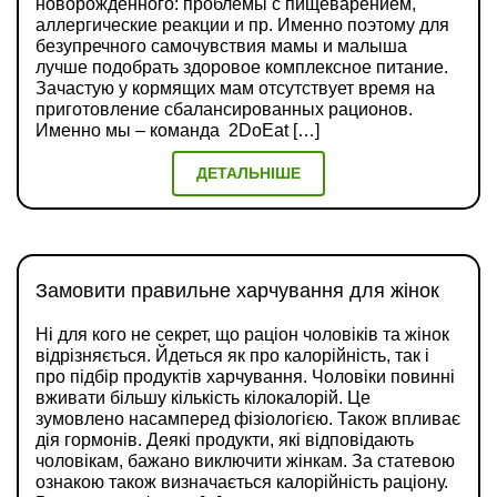
новорождённого: проблемы с пищеварением,
аллергические реакции и пр. Именно поэтому для
безупречного самочувствия мамы и малыша
лучше подобрать здоровое комплексное питание.
Зачастую у кормящих мам отсутствует время на
приготовление сбалансированных рационов.
Именно мы – команда 2DoEat […]
ДЕТАЛЬНІШЕ
Замовити правильне харчування для жінок
Ні для кого не секрет, що раціон чоловіків та жінок
відрізняється. Йдеться як про калорійність, так і
про підбір продуктів харчування. Чоловіки повинні
вживати більшу кількість кілокалорій. Це
зумовлено насамперед фізіологією. Також впливає
дія гормонів. Деякі продукти, які відповідають
чоловікам, бажано виключити жінкам. За статевою
ознакою також визначається калорійність раціону.