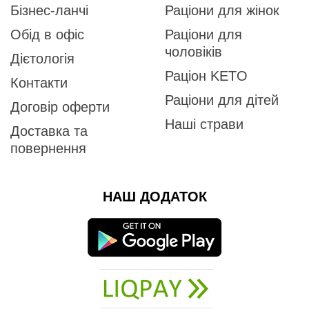
Бізнес-ланчі
Раціони для жінок
Обід в офіс
Раціони для
чоловіків
Дієтологія
Раціон KETO
Контакти
Раціони для дітей
Договір оферти
Наші страви
Доставка та
повернення
НАШ ДОДАТОК