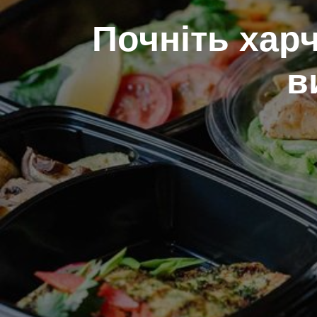
Почніть хар
в