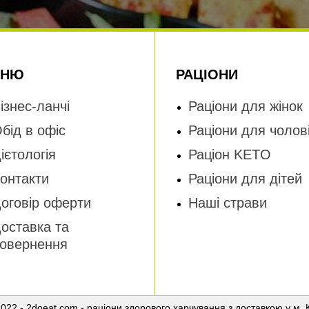
ЕНЮ
РАЦІОНИ
ізнес-ланчі
Раціони для жінок
бід в офіс
Раціони для чолові
ієтологія
Раціон KETO
онтакти
Раціони для дітей
оговір оферти
Наші страви
оставка та
овернення
022 - 2doeat.com - раціони здорового харчування з доставкою у м. 