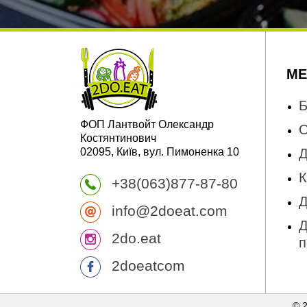
М
Б
ФОП Лантвойт Олександр
О
Костянтинович
02095, Київ, вул. Пимоненка 10
Д
К
+38(063)877-87-80
Д
info@2doeat.com
Д
2do.eat
п
2doeatcom
© 2