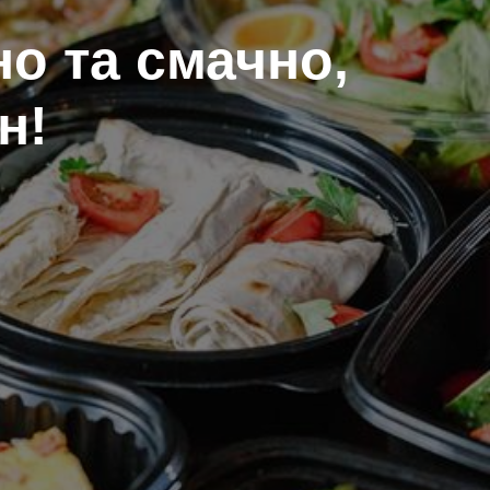
о та смачно,
н!