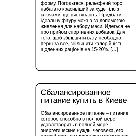
форму. Погодьтеся, рельєфний торс
набагато красивіший за худе тіло з
ключами, що виступають. Придбати
ідеальну фігуру можна за допомогою
живлення для набору маси. Йдеться не
про прийом спортивних добавок. Для
того, щоб збільшити вагу, необхідно,
перш за все, збільшити калорійність
щоденних раціонів на 15-20%. […]
ДЕТАЛЬНІШЕ
Сбалансированное
питание купить в Киеве
Сбалансированное питание – питание,
которое способно в полной мере
удовлетворить в полной мере
энергетические нужды человека, его