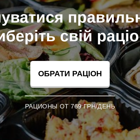
чуватися правильн
иберіть свій раціо
ОБРАТИ РАЦІОН
РАЦИОНЫ ОТ 769 ГРН/ДЕНЬ