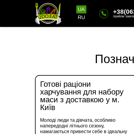
UA
+38(06
прийом замов
RU
Познач
Готові раціони
харчування для набору
маси з доставкою у м.
Київ
Молоді люди та дівчата, особливо
напередодні літнього сезону,
намагаються привести себе в ідеальну