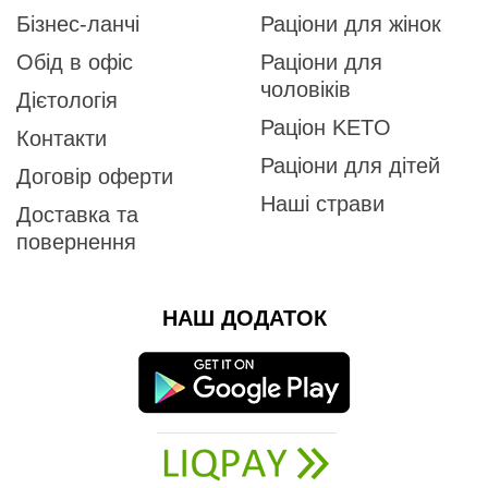
Бізнес-ланчі
Раціони для жінок
Обід в офіс
Раціони для
чоловіків
Дієтологія
Раціон KETO
Контакти
Раціони для дітей
Договір оферти
Наші страви
Доставка та
повернення
НАШ ДОДАТОК